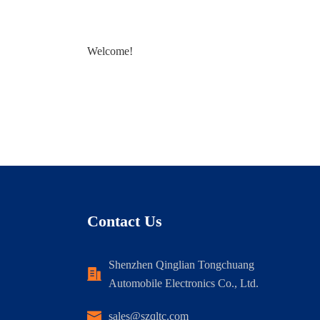
Welcome!
Contact Us
Shenzhen Qinglian Tongchuang
Automobile Electronics Co., Ltd.
sales@szqltc.com