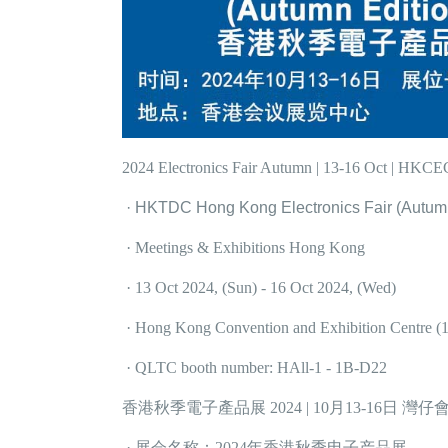
2024 Electronics Fair Autumn | 13-16 Oct | HKCE
· HKTDC Hong Kong Electronics Fair (Autum
· Meetings & Exhibitions Hong Kong
· 13 Oct 2024, (Sun) - 16 Oct 2024, (Wed)
· Hong Kong Convention and Exhibition Centre (1
· QLTC booth number: HAll-1 - 1B-D22
香港秋季電子產品展 2024 | 10月13-16日 灣仔
· 展会名称：2024年香港秋季电子产品展