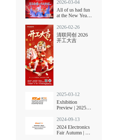
2026-03-04
All of us had fun
at the New Year
party
2026-02-26
清联同创 2026
开工大吉
2025-03-12
Exhibition
Preview | 2025
HKTDC
Electronics Fair
2024-09-13
(Spring Edi...
2024 Electronics
Fair Autumn | 13-
16 Oct | HKCEC