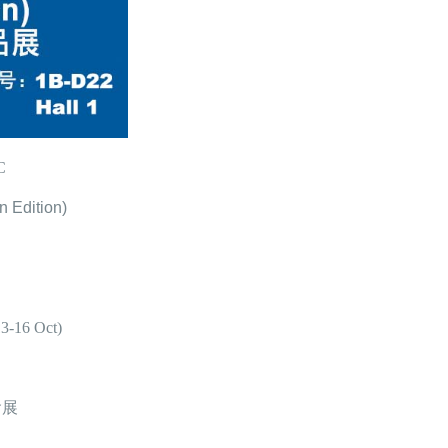
C
n Edition)
3-16 Oct)
會展