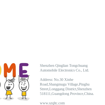
Shenzhen Qinglian Tongchuang
Automobile Electronics Co., Ltd.
Address: No.30 Xinhe
Road,Shangmugu Village,Pinghu
Street,Longgang District,Shenzhen
518111,Guangdong Province,China.
www.szqltc.com