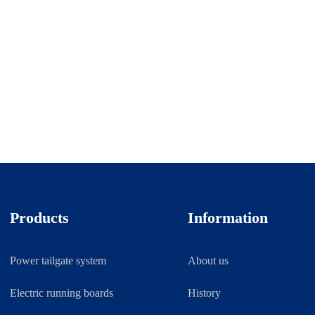
Products
Information
Power tailgate system
About us
Electric running boards
History